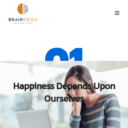
01
Happiness Depends Upon
Ourselves